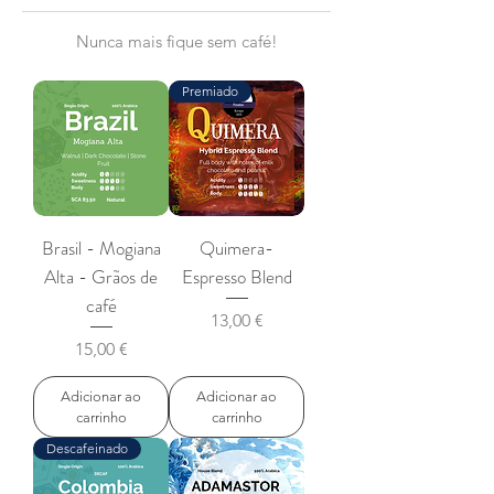
Nunca mais fique sem café!
Premiado
Brasil - Mogiana
Quimera-
Alta - Grãos de
Espresso Blend
café
Preço
13,00 €
Preço
15,00 €
Adicionar ao
Adicionar ao
carrinho
carrinho
Descafeinado