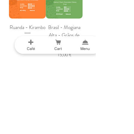
Ruanda - Kirambo
Brasil - Mogiana
Alta - Grãos de
Preço
21,50 €
café
Café
Cart
Menu
Preço
15,00 €
Adicionar ao
Adicionar ao
carrinho
carrinho
Descafeinado
Descafeinado -
Colômbia