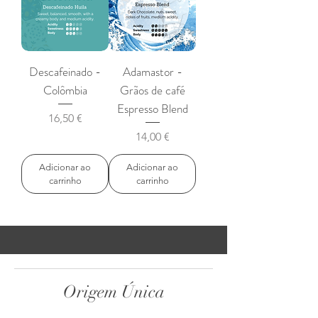
Descafeinado -
Adamastor -
Colômbia
Grãos de café
Espresso Blend
Preço
16,50 €
Preço
14,00 €
Adicionar ao
Adicionar ao
carrinho
carrinho
Origem Única