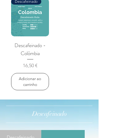
Descafeinado
Descafeinado -
Colômbia
Preço
16,50 €
Adicionar ao
carrinho
Descafeinado
Descafeinado