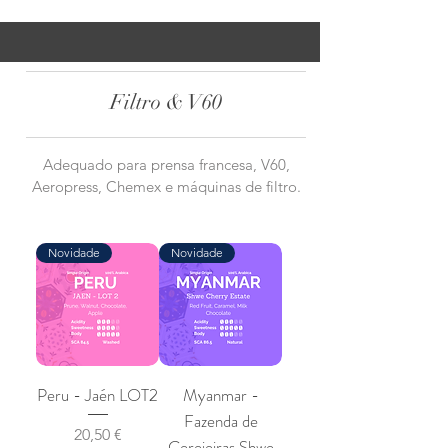
Filtro & V60
Adequado para prensa francesa, V60,
Aeropress, Chemex e máquinas de filtro.
Novidade
Novidade
Peru - Jaén LOT2
Myanmar -
Fazenda de
Preço
20,50 €
Cerejeiras Shwe