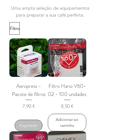
Uma ampla seleção de equipamentos
para preparar a sua café perfeita.
Filtro
Aeropress -
Filtro Hario V60-
Pacote de filtros
02 - 100 unidades
Preço
Preço
7,90 €
8,50 €
Adicionar ao
Esgotado
carrinho