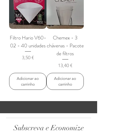
Filtro Hario V60-
Chemex - 3
02 - 40 unidades
chávenas - Pacote
de filtros
Preço
3,50 €
Preço
13,40 €
Adicionar ao
Adicionar ao
carrinho
carrinho
Subscreva e Economize