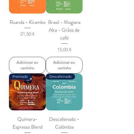
Ruanda - Kirambo
Brasil - Mogiana
Alta - Grãos de
Preço
21,50 €
café
Preço
15,00 €
Adicionar ao
Adicionar ao
carrinho
carrinho
Premiado
Descafeinado
Quimera-
Descafeinado -
Espresso Blend
Colômbia