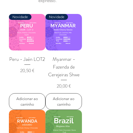
expresso.
Novidade
Novidade
Não temos nenhum produto
Peru - Jaén LOT2
Myanmar -
para mostrar no momento.
Fazenda de
Preço
20,50 €
Cerejeiras Shwe
Preço
20,00 €
Adicionar ao
Adicionar ao
carrinho
carrinho