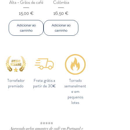
Alta - Grãos de café
Colômbia
Preço
Preço
15,00 €
16,50 €
Adicionar ao
Adicionar ao
carrinho
carrinho
Torrefador
Frete grátis a
Torrado
premiado
partir de 30€
semanalment
e em
pequenos
lotes
⭐⭐⭐⭐⭐
Aprovado pelos amantes de café em Portugal e