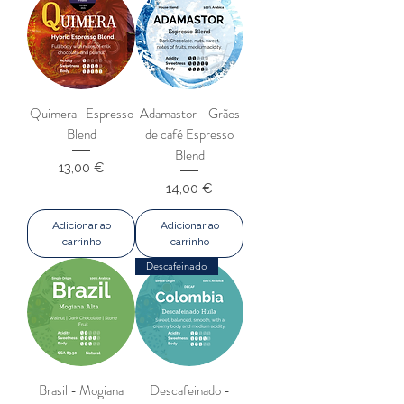
Quimera- Espresso
Adamastor - Grãos
Blend
de café Espresso
Blend
Preço
13,00 €
Preço
14,00 €
Adicionar ao
Adicionar ao
carrinho
carrinho
Descafeinado
Brasil - Mogiana
Descafeinado -