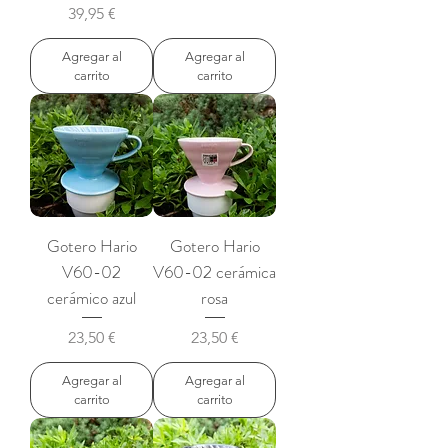
Precio
39,95 €
Agregar al
Agregar al
carrito
carrito
Gotero Hario
Gotero Hario
V60-02
V60-02 cerámica
cerámico azul
rosa
Precio
Precio
23,50 €
23,50 €
Agregar al
Agregar al
carrito
carrito