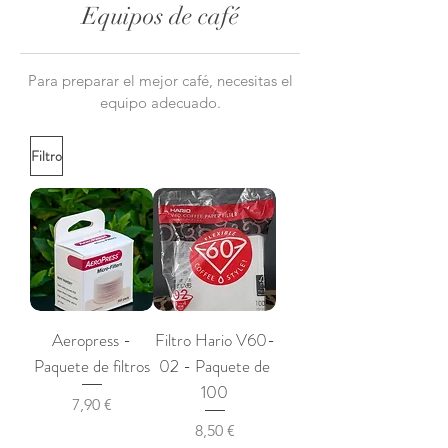
Equipos de café
Para preparar el mejor café, necesitas el
equipo adecuado.
Filtro
Aeropress -
Filtro Hario V60-
Paquete de filtros
02 - Paquete de
100
Precio
7,90 €
Precio
8,50 €