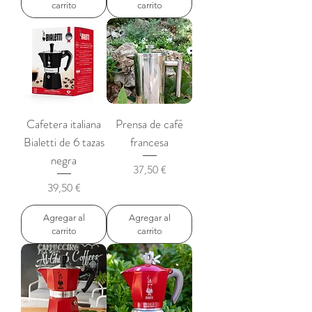
carrito
carrito
Cafetera italiana
Prensa de café
Bialetti de 6 tazas
francesa
negra
Precio
37,50 €
Precio
39,50 €
Agregar al
Agregar al
carrito
carrito