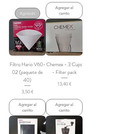
Agregar al
Agotado
carrito
Filtro Hario V60-
Chemex - 3 Cups
02 (paquete de
- Filter pack
40)
Precio
13,40 €
Precio
3,50 €
Agregar al
Agregar al
carrito
carrito