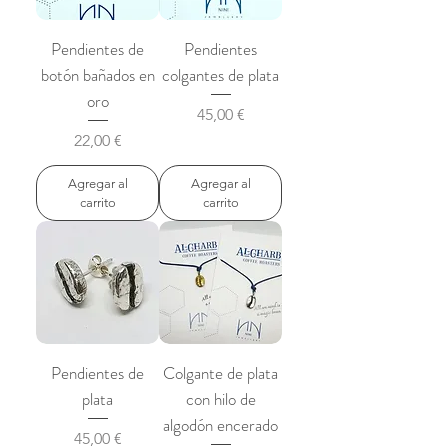
Pendientes de
Pendientes
botón bañados en
colgantes de plata
oro
Precio
45,00 €
Precio
22,00 €
Agregar al
Agregar al
carrito
carrito
Pendientes de
Colgante de plata
plata
con hilo de
algodón encerado
Precio
45,00 €