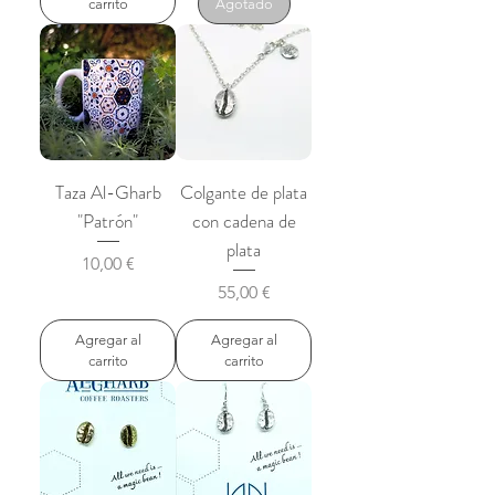
carrito
Agotado
Taza Al-Gharb
Colgante de plata
"Patrón"
con cadena de
plata
Precio
10,00 €
Precio
55,00 €
Agregar al
Agregar al
carrito
carrito