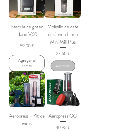
Báscula de goteo
Molinillo de café
Hario V60
cerámico Hario
Mini Mill Plus
Precio
59,00 €
Precio
27,50 €
Agregar al
carrito
Agotado
Aeropress - Kit de
Aeropress GO
inicio
Precio
40,95 €