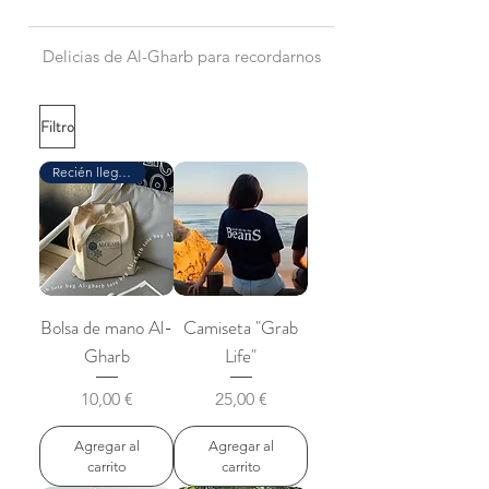
Delicias de Al-Gharb para recordarnos
Filtro
Recién llegado
Bolsa de mano Al-
Camiseta "Grab
Gharb
Life"
Precio
Precio
10,00 €
25,00 €
Agregar al
Agregar al
carrito
carrito