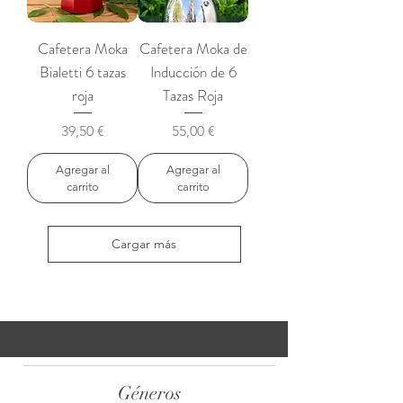
Cafetera Moka
Cafetera Moka de
Bialetti 6 tazas
Inducción de 6
roja
Tazas Roja
Precio
Precio
39,50 €
55,00 €
Agregar al
Agregar al
carrito
carrito
Cargar más
Géneros