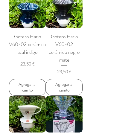
Gotero Hario
Gotero Hario
V60-02 cerámica
V60-02
azul índigo
cerámico negro
mate
Precio
23,50 €
Precio
23,50 €
Agregar al
Agregar al
carrito
carrito