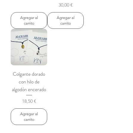
Precio
30,00 €
Agregar al
Agregar al
carrito
carrito
Colgante dorado
con hilo de
algodón encerado
Precio
18,50 €
Agregar al
carrito