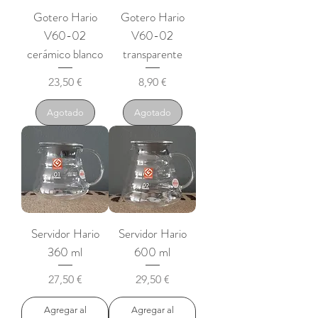
Gotero Hario
Gotero Hario
V60-02
V60-02
cerámico blanco
transparente
Precio
Precio
23,50 €
8,90 €
Agotado
Agotado
Servidor Hario
Servidor Hario
360 ml
600 ml
Precio
Precio
27,50 €
29,50 €
Agregar al
Agregar al