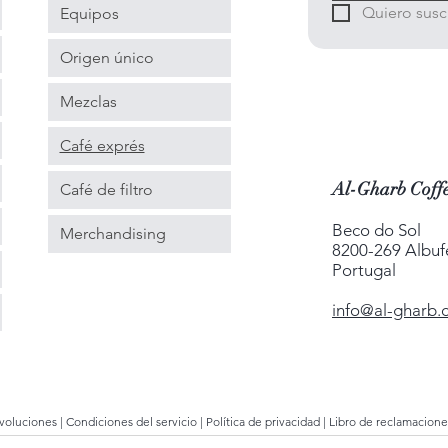
Quiero suscr
Equipos
Origen único
Mezclas
Café exprés
Al-Gharb Coffe
Café de filtro
Beco do Sol
Merchandising
8200-269 Albuf
Portugal
info@al-gharb.
evoluciones
|
Condiciones del servicio
|
Política de privacidad
|
Libro de reclamacione