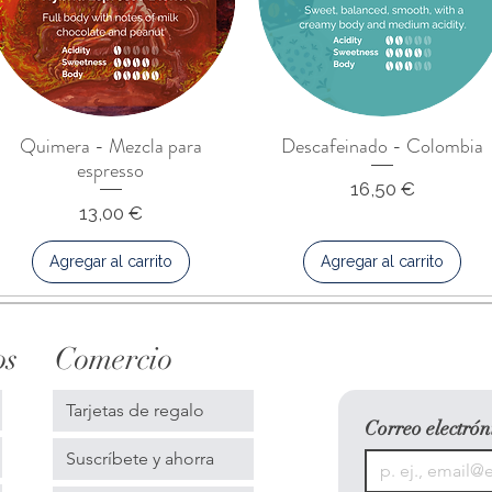
Quimera - Mezcla para
Descafeinado - Colombia
espresso
Precio
16,50 €
Precio
13,00 €
Agregar al carrito
Agregar al carrito
os
Comercio
Tarjetas de regalo
Correo electrón
Suscríbete y ahorra