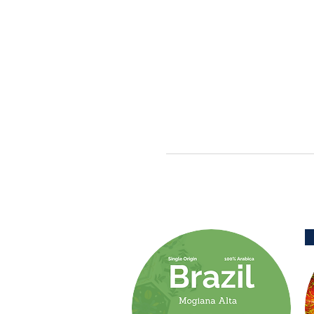
Diseño impactante
Prepara hasta 4 taza
Alcanza estándares pr
Incluye manu