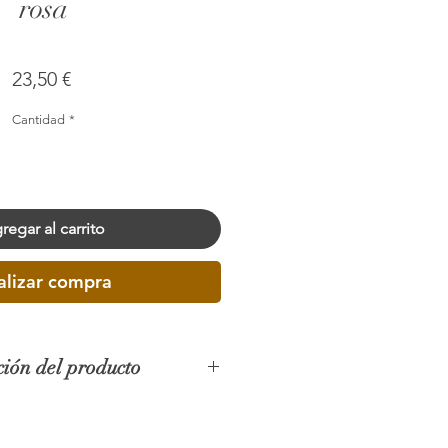
rosa
Precio
23,50 €
Cantidad
*
regar al carrito
alizar compra
ción del producto
ial: Ceramic (Pink)
Width: 14 cm