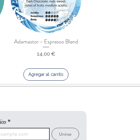
Adamastor - Espresso Blend
Precio
14,00 €
Agregar al carrito
ico
*
Unirse