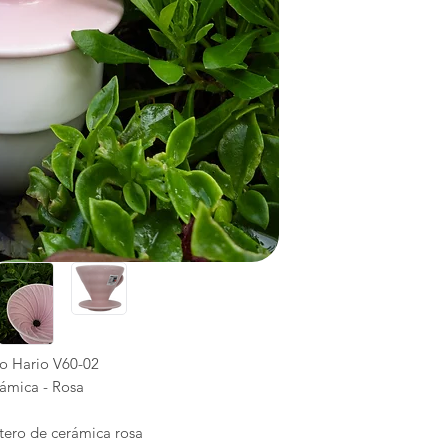
H
D
Not suitab
Can be cl
Uses s
M
o Hario V60-02
ámica - Rosa
ero de cerámica rosa