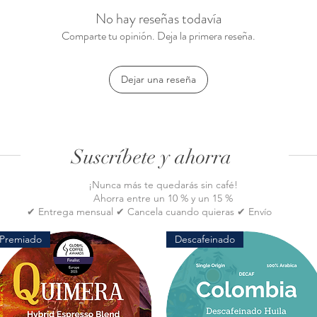
 con nervaduras en espiral
No hay reseñas todavía
s de café de filtro para verter
Comparte tu opinión. Deja la primera reseña.
ofesionales de control de sabor
al y cuchara medidora
Dejar una reseña
Suscríbete y ahorra
¡Nunca más te quedarás sin café!
Ahorra entre un 10 % y un 15 %
✔ Entrega mensual ✔ Cancela cuando quieras ✔ Envío
gratis
Premiado
Descafeinado