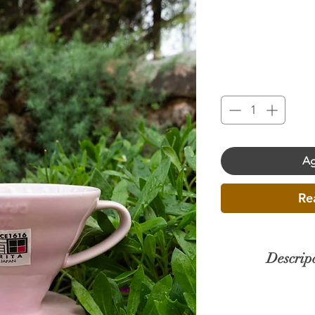
Ag
Re
Descrip
Mater