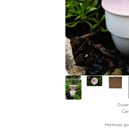
Goter
Cer
Hermoso got