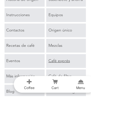
Instrucciones
Equipos
Contactos
Origen único
Recetas de café
Mezclas
Eventos
Café exprés
Más información
Café de filtro
Coffee
Cart
Menu
Blog
Merchandising
Glosario de café
B2B