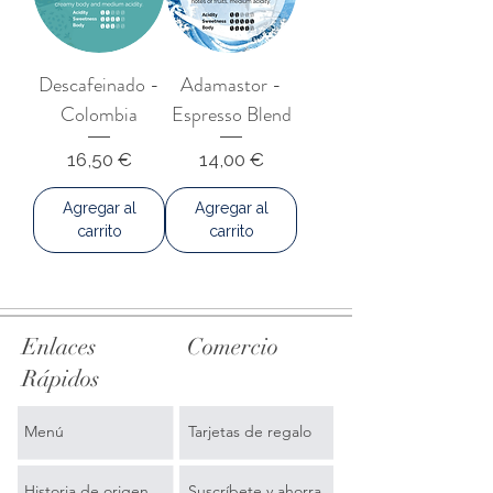
Descafeinado -
Adamastor -
Colombia
Espresso Blend
Precio
Precio
16,50 €
14,00 €
Agregar al
Agregar al
carrito
carrito
Enlaces
Comercio
Rápidos
Menú
Tarjetas de regalo
Historia de origen
Suscríbete y ahorra