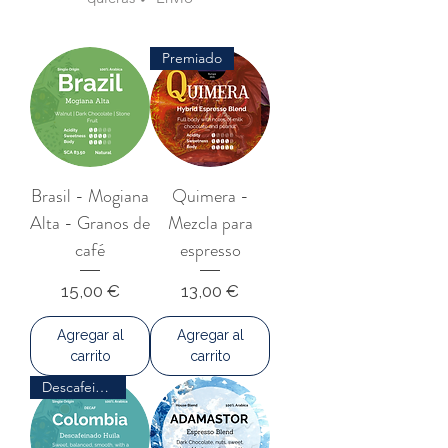
Premiado
Brasil - Mogiana
Quimera -
Alta - Granos de
Mezcla para
café
espresso
Precio
Precio
15,00 €
13,00 €
Agregar al
Agregar al
carrito
carrito
Descafeinado