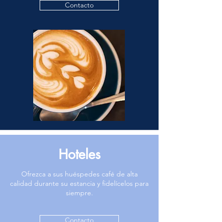
Contacto
Hoteles
Ofrezca a sus huéspedes café de alta
calidad durante su estancia y fidelícelos para
siempre.
Contacto