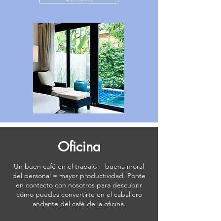
Oficina
Un buen café en el trabajo = buena moral
del personal = mayor productividad. Ponte
en contacto con nosotros para descubrir
cómo puedes convertirte en el caballero
andante del café de la oficina.