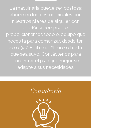
La maquinaria puede ser costosa;
ahorre en los gastos iniciales con
nuestros planes de alquiler con
opción a compra. Le
proporcionamos todo el equipo que
necesita para comenzar, desde tan
solo 340 € al mes. Alquílelo hasta
que sea suyo. Contáctenos para
encontrar el plan que mejor se
adapte a sus necesidades.
Consultoría