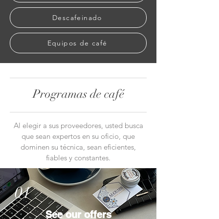
Descafeinado
Equipos de café
Programas de café
Al elegir a sus proveedores, usted busca
que sean expertos en su oficio, que
dominen su técnica, sean eficientes,
fiables y constantes.
01
See our offers