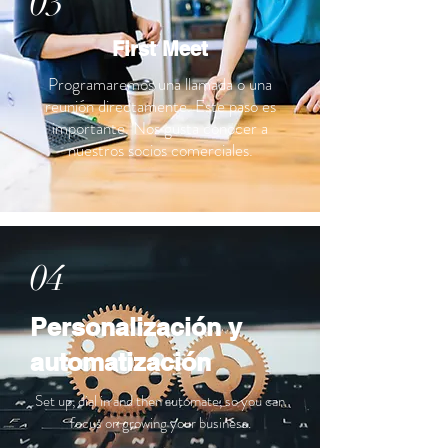
03
First Meet
Programaremos una llamada o una
reunión directamente. Este paso es
importante. Nos gusta conocer a
nuestros socios comerciales.
04
Personalización y
automatización
Set up, dial in and then automate, so you can
focus on growing your business.