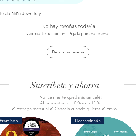
fé de NiNi Jewellery
No hay reseñas todavía
Comparte tu opinión. Deja la primera reseña.
Dejar una reseña
Suscríbete y ahorra
¡Nunca más te quedarás sin café!
Ahorra entre un 10 % y un 15 %
✔ Entrega mensual ✔ Cancela cuando quieras ✔ Envío
gratis
Premiado
Descafeinado