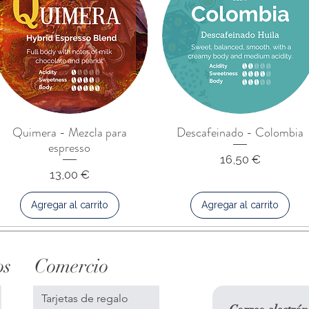
Quimera - Mezcla para
Descafeinado - Colombia
espresso
Precio
16,50 €
Precio
13,00 €
Agregar al carrito
Agregar al carrito
os
Comercio
Tarjetas de regalo