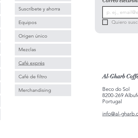
Correo electrón
Suscríbete y ahorra
Quiero suscr
Equipos
Origen único
Mezclas
Café exprés
Al-Gharb Coffe
Café de filtro
Beco do Sol
Merchandising
8200-269 Albuf
Portugal
info@al-gharb.