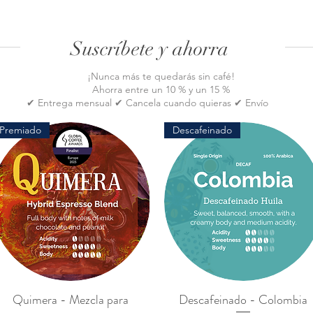
Suscríbete y ahorra
¡Nunca más te quedarás sin café!
Ahorra entre un 10 % y un 15 %
✔ Entrega mensual ✔ Cancela cuando quieras ✔ Envío
gratis
Premiado
Descafeinado
Quimera - Mezcla para
Descafeinado - Colombia