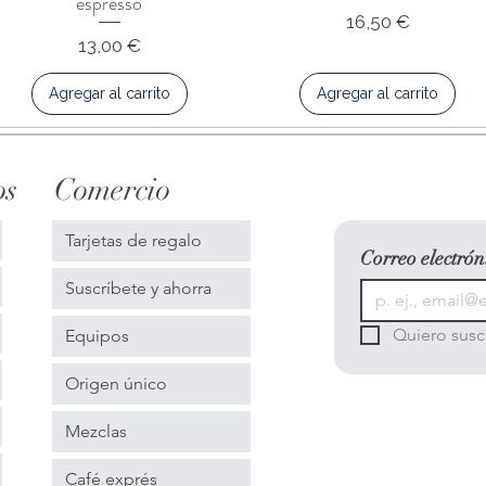
espresso
Precio
16,50 €
Precio
13,00 €
Agregar al carrito
Agregar al carrito
os
Comercio
Tarjetas de regalo
Correo electrón
Suscríbete y ahorra
Quiero suscr
Equipos
Origen único
Mezclas
Café exprés