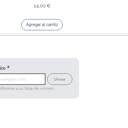
Precio
14,00 €
Agregar al carrito
ico
*
Unirse
ibirme a su lista de correo.