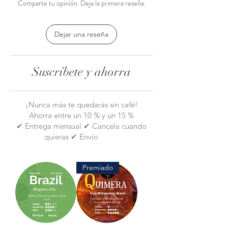
Comparte tu opinión. Deja la primera reseña.
Molinillo Hario Mini Plus
Una de nuestras elegantes tazas
Dejar una reseña
Paquete de filtros Hario (40)
y una bolsita de café a tu elección
Suscríbete y ahorra
¡Nunca más te quedarás sin café!
Ahorra entre un 10 % y un 15 %
✔ Entrega mensual ✔ Cancela cuando
quieras ✔ Envío
gratis
Premiado