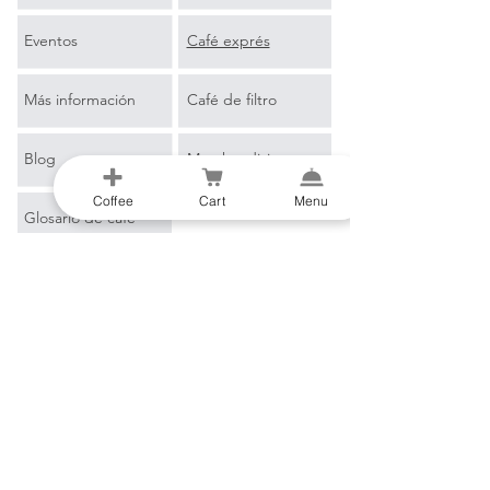
Eventos
Café exprés
Más información
Café de filtro
Blog
Merchandising
Coffee
Cart
Menu
Glosario de café
B2B
Correo electrónico
*
Unirse