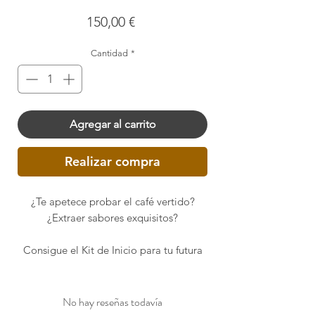
Precio
150,00 €
Cantidad
*
Agregar al carrito
Realizar compra
¿Te apetece probar el café vertido?
¿Extraer sabores exquisitos?
Consigue el Kit de Inicio para tu futura
Cafetera de Filtro.
Hemos preparado estos artículos:
No hay reseñas todavía
Hario V60 de cerámica blanca