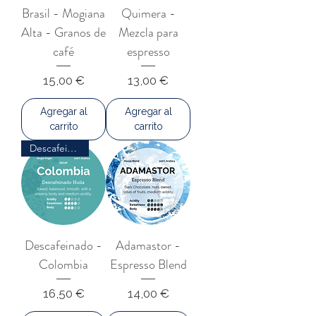
Brasil - Mogiana
Quimera -
Alta - Granos de
Mezcla para
café
espresso
Precio
Precio
15,00 €
13,00 €
Agregar al
Agregar al
carrito
carrito
Descafeinado
Descafeinado -
Adamastor -
Colombia
Espresso Blend
Precio
Precio
16,50 €
14,00 €