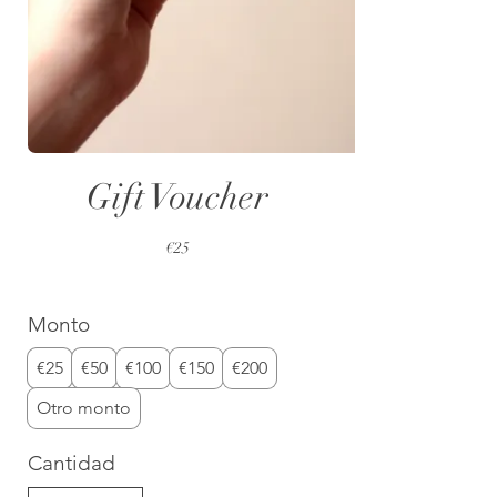
Gift Voucher
€25
Monto
€25
€50
€100
€150
€200
Otro monto
Cantidad