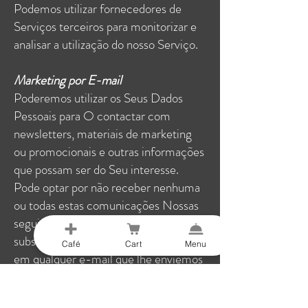
Podemos utilizar fornecedores de
Serviços terceiros para monitorizar e
analisar a utilização do nosso Serviço.
Marketing por E-mail
Poderemos utilizar os Seus Dados
Pessoais para O contactar com
newsletters, materiais de marketing
ou promocionais e outras informações
que possam ser do Seu interesse.
Pode optar por não receber nenhuma
ou todas estas comunicações Nossas
seguindo o link de cancelamento de
subscrição ou as instruções fornecidas
Café
Cart
Menu
em qualquer e-mail que lhe enviemos
ou contactando-nos.