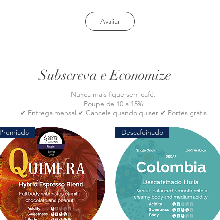
Avaliar
Subscreva e Economize
Nunca mais fique sem café.
Poupe de 10 a 15%
✔ Entrega mensal ✔ Cancele quando quiser ✔ Portes grátis
Premiado
Descafeinado