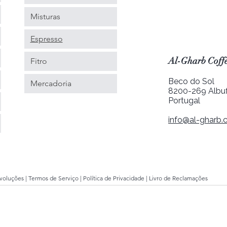
Misturas
Espresso
Al-Gharb Coffe
Fitro
Beco do Sol
Mercadoria
8200-269 Albuf
Portugal
info@al-gharb.c
evoluções
|
Termos de Serviço
| Política de Privacidade |
Livro de Reclamações