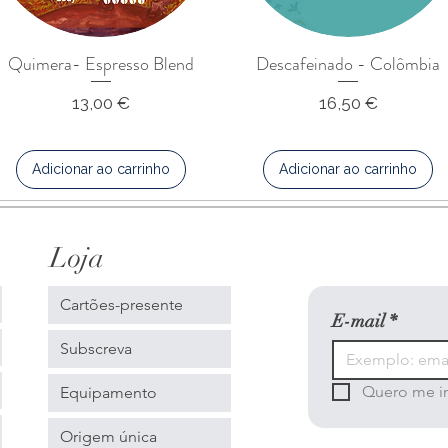
Quimera- Espresso Blend
Descafeinado - Colômbia
Preço
Preço
13,00 €
16,50 €
Adicionar ao carrinho
Adicionar ao carrinho
Loja
Cartões-presente
E-mail
*
Subscreva
Quero me ins
Equipamento
Origem única