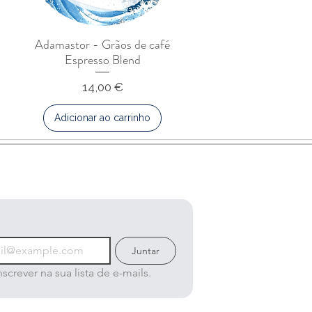
Adamastor - Grãos de café
Espresso Blend
Preço
14,00 €
Adicionar ao carrinho
Juntar
crever na sua lista de e-mails.