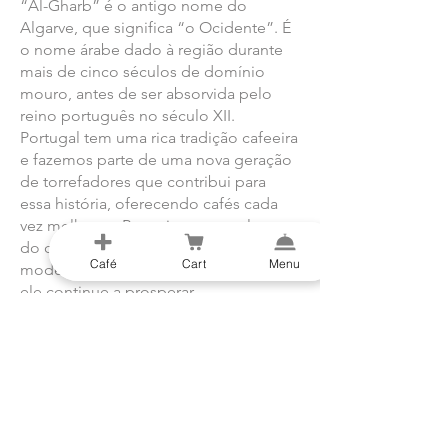
“Al-Gharb” é o antigo nome do
Algarve, que significa “o Ocidente”. É
o nome árabe dado à região durante
mais de cinco séculos de domínio
mouro, antes de ser absorvida pelo
reino português no século XII.
Portugal tem uma rica tradição cafeeira
e fazemos parte de uma nova geração
de torrefadores que contribui para
essa história, oferecendo cafés cada
vez melhores. Respeitamos a cultura
do café e trazemos um toque
Café
Cart
Menu
moderno, para que nossa paixão por
ele continue a prosperar.