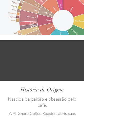
História de Origem
Nascida da paixão e obsessão pelo
café.
A Al-Gharb Coffee Roasters abriu suas