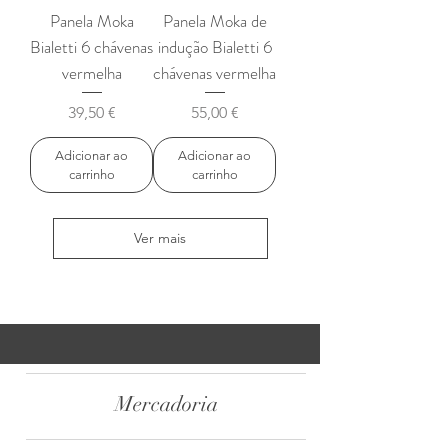
Panela Moka
Panela Moka de
Bialetti 6 chávenas
indução Bialetti 6
vermelha
chávenas vermelha
Preço
Preço
39,50 €
55,00 €
Adicionar ao
Adicionar ao
carrinho
carrinho
Ver mais
Mercadoria