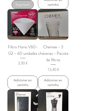
Esgotado
carrinho
Filtro Hario V60-
Chemex - 3
02 - 40 unidades
chávenas - Pacote
de filtros
Preço
3,50 €
Preço
13,40 €
Adicionar ao
Adicionar ao
carrinho
carrinho