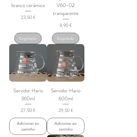
branco cerâmico
V60-02
transparente
Preço
23,50 €
Preço
8,90 €
Esgotado
Esgotado
Servidor Hario
Servidor Hario
360ml
600ml
Preço
Preço
27,50 €
29,50 €
Adicionar ao
Adicionar ao
carrinho
carrinho