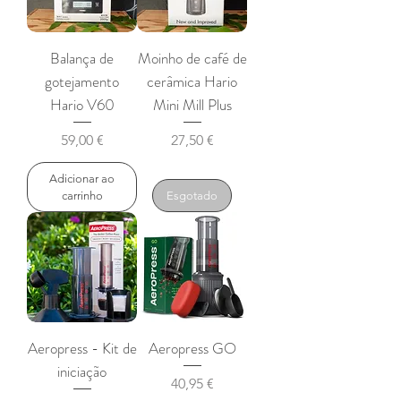
Balança de
Moinho de café de
gotejamento
cerâmica Hario
Hario V60
Mini Mill Plus
Preço
Preço
59,00 €
27,50 €
Adicionar ao
carrinho
Esgotado
Aeropress - Kit de
Aeropress GO
iniciação
Preço
40,95 €