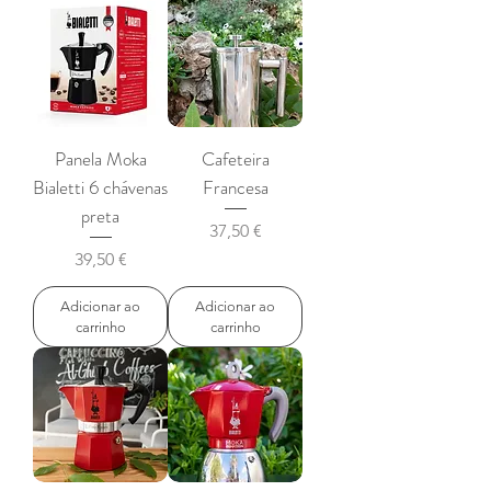
Panela Moka
Cafeteira
Bialetti 6 chávenas
Francesa
preta
Preço
37,50 €
Preço
39,50 €
Adicionar ao
Adicionar ao
carrinho
carrinho