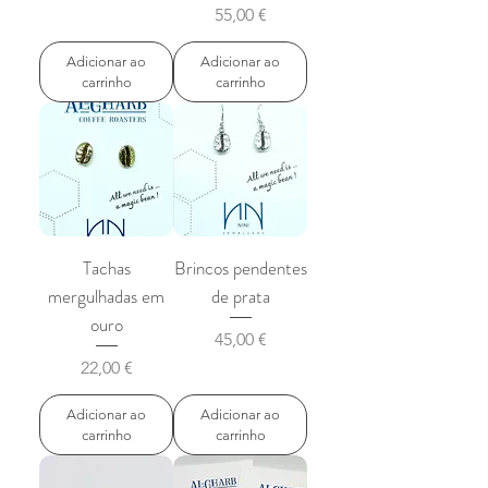
Preço
55,00 €
Adicionar ao
Adicionar ao
carrinho
carrinho
Tachas
Brincos pendentes
mergulhadas em
de prata
ouro
Preço
45,00 €
Preço
22,00 €
Adicionar ao
Adicionar ao
carrinho
carrinho