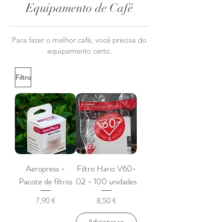
Equipamento de Café
Para fazer o melhor café, você precisa do
equipamento certo.
Filtro
Aeropress -
Filtro Hario V60-
Pacote de filtros
02 - 100 unidades
Preço
Preço
7,90 €
8,50 €
Adicionar ao