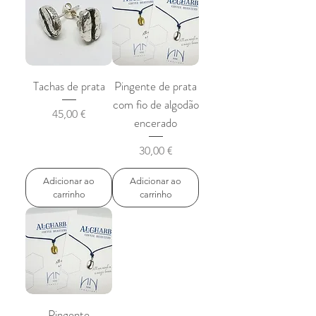
Tachas de prata
Pingente de prata
com fio de algodão
Preço
45,00 €
encerado
Preço
30,00 €
Adicionar ao
Adicionar ao
carrinho
carrinho
Pingente