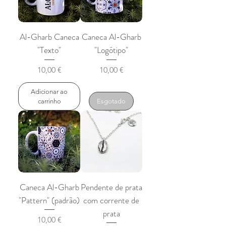
Al-Gharb Caneca
Caneca Al-Gharb
"Texto"
"Logótipo"
Preço
Preço
10,00 €
10,00 €
Adicionar ao
carrinho
Esgotado
Caneca Al-Gharb
Pendente de prata
"Pattern" (padrão)
com corrente de
prata
Preço
10,00 €