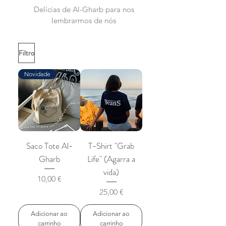
Delícias de Al-Gharb para nos
lembrarmos de nós
Filtro
Novidade
Saco Tote Al-
T-Shirt "Grab
Gharb
Life" (Agarra a
vida)
Preço
10,00 €
Preço
25,00 €
Adicionar ao
Adicionar ao
carrinho
carrinho