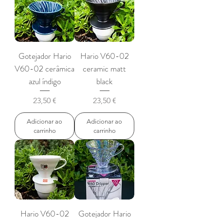
Gotejador Hario
Hario V60-02
V60-02 cerâmica
ceramic matt
azul índigo
black
Preço
Preço
23,50 €
23,50 €
Adicionar ao
Adicionar ao
carrinho
carrinho
Hario V60-02
Gotejador Hario