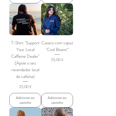
T-Shirt "Support
Casaco com capuz
Your Local
"Cool Beans!"
Caffeine Dealer"
Preço
55,00 €
(Apoie o seu
revendedor local
de cafeína)
Preço
25,00 €
Adicionar ao
Adicionar ao
carrinho
carrinho