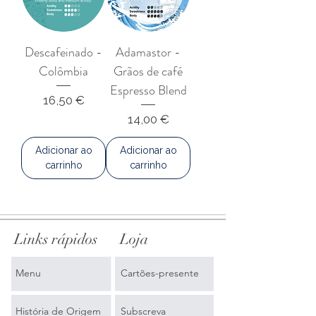
Descafeinado -
Adamastor -
Colômbia
Grãos de café
Espresso Blend
Preço
16,50 €
Preço
14,00 €
Adicionar ao
Adicionar ao
carrinho
carrinho
Links rápidos
Loja
Menu
Cartões-presente
História de Origem
Subscreva