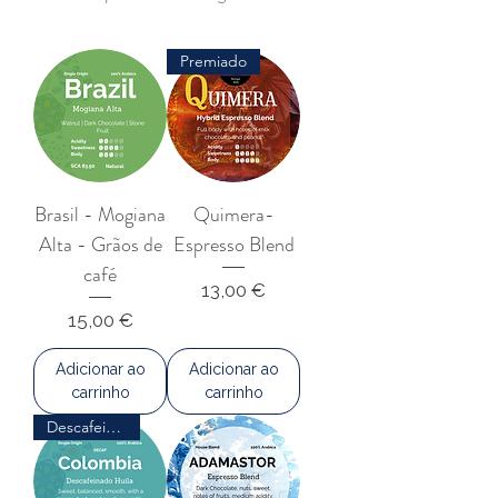
Premiado
Brasil - Mogiana
Quimera-
Alta - Grãos de
Espresso Blend
café
Preço
13,00 €
Preço
15,00 €
Adicionar ao
Adicionar ao
carrinho
carrinho
Descafeinado