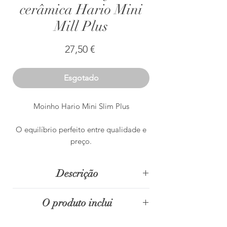
cerâmica Hario Mini
Mill Plus
Preço
27,50 €
Esgotado
Moinho Hario Mini Slim Plus
O equilíbrio perfeito entre qualidade e
preço.
Descrição
O cubículo no interior do moinho de
O produto inclui
café Hario Mini Mill comporta cerca
de 24 gramas de café moído,
Fecho prático melhorado