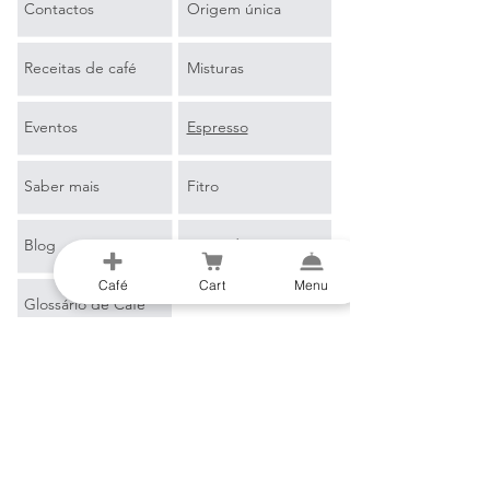
Contactos
Origem única
Receitas de café
Misturas
Eventos
Espresso
Saber mais
Fitro
Blog
Mercadoria
Café
Cart
Menu
Glossário de Café
B2B
E-mail
*