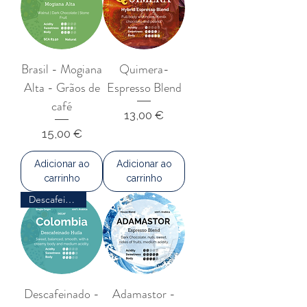
de plástico e o seu design compacto
torna o moinho perfeito para
viajantes ou alpinistas para caber na
mochila. Ajustável, rápido e
Brasil - Mogiana
Quimera-
consistente, o mini moinho é uma
Alta - Grãos de
Espresso Blend
parte essencial da rotina V60.
café
Preço
13,00 €
Preço
15,00 €
Adicionar ao
Adicionar ao
carrinho
carrinho
Descafeinado
Descafeinado -
Adamastor -