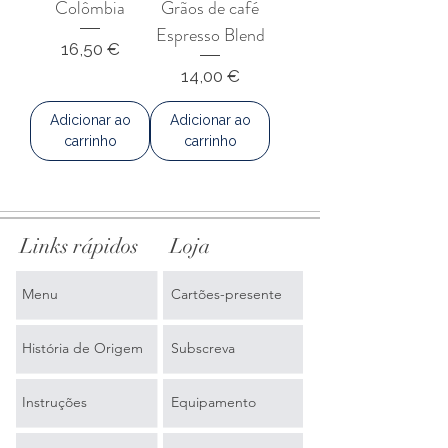
Colômbia
Grãos de café
Espresso Blend
Preço
16,50 €
Preço
14,00 €
Adicionar ao
Adicionar ao
carrinho
carrinho
Links rápidos
Loja
Menu
Cartões-presente
História de Origem
Subscreva
Instruções
Equipamento