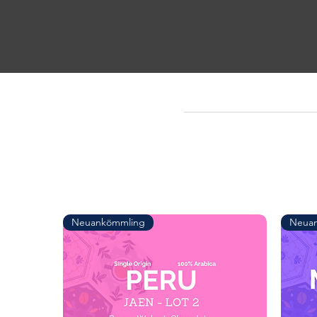
Neuankömmling
Neua