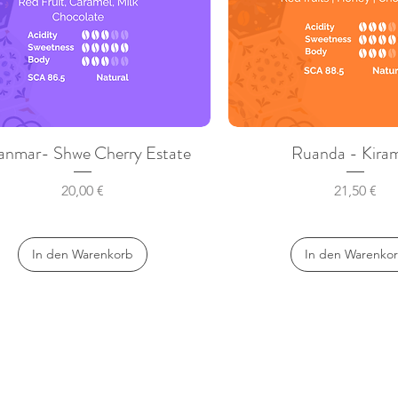
nmar- Shwe Cherry Estate
Ruanda - Kira
Schnellansicht
Schnellansicht
Preis
Preis
20,00 €
21,50 €
In den Warenkorb
In den Warenko