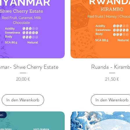
mar- Shwe Cherry Estate
Ruanda - Kiram
Preis
Preis
20,00 €
21,50 €
In den Warenkorb
In den Warenkorb
ei