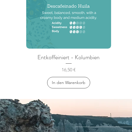
Entkoffeiniert - Kolumbien
Schnellansicht
Preis
16,50 €
In den Warenkorb