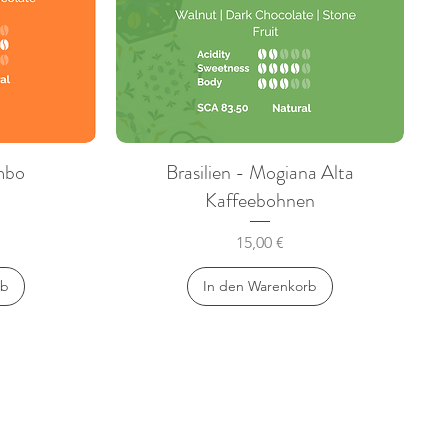
mbo
Brasilien - Mogiana Alta
Schnellansicht
Kaffeebohnen
Preis
15,00 €
rb
In den Warenkorb