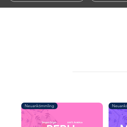
Neuankömmling
Neuank