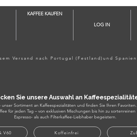
KAFFEE KAUFEN
LOG IN
losem Versand nach Portugal (Festland)und Spanien
cken Sie unsere Auswahl an Kaffeespezialität
unser Sortiment an Kaffeespezialitäten und finden Sie Ihren Favoriten.
ee für jeden Tag – von exklusiven Mischungen bis hin zu sortenreinen
Espresso- als auch Filterkaffee-Liebhaber begeistern.
 & V60
Koffeinfrei
Zu