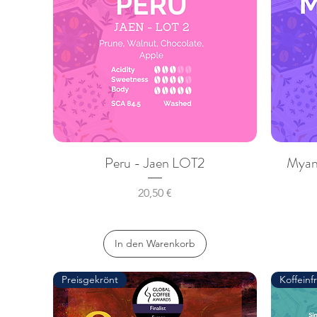
Peru - Jaen LOT2
Myan
Preis
20,50 €
In den Warenkorb
Preisgekrönt
Koffeinfr