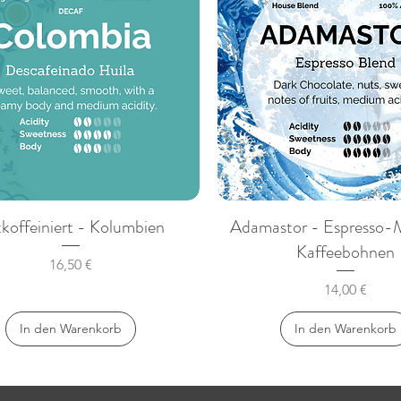
koffeiniert - Kolumbien
Adamastor - Espresso-
Kaffeebohnen
Preis
16,50 €
Preis
14,00 €
In den Warenkorb
In den Warenkorb