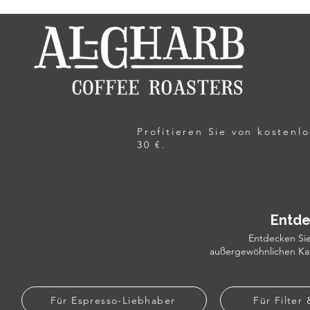
Profitieren Sie von kosten
30 €.
Entde
Entdecken Sie 
außergewöhnlichen Kaff
Für Espresso-Liebhaber
Für Filter