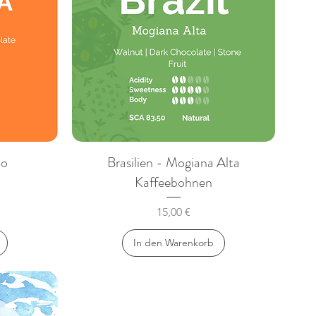
bo
Brasilien - Mogiana Alta
Kaffeebohnen
Preis
15,00 €
In den Warenkorb