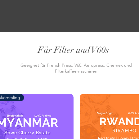
Für Filter und V60s
Geeignet für French Press, V60, Aeropress, Chemex und
Filterkaffeemaschinen
nkömmling