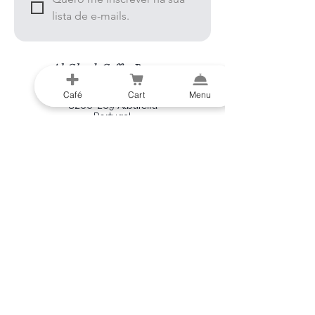
lista de e-mails.
Al-Gharb Coffee Roasters
Beco do Sol
Café
Cart
Menu
8200-269
Albufeira
Portugal
info@al-gharb.coffee
Visite-nos
ABERTO TODOS OS DIAS
9:00 - 16:00
©2026 Al-Gharb Coffee Roasters |
Política de devoluções
|
Termos de