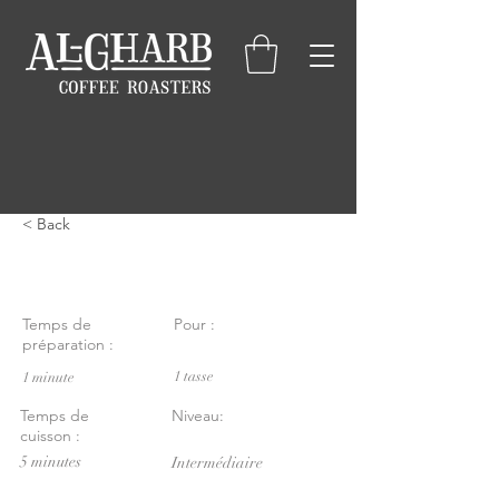
< Back
Aeropress
Temps de
Pour :
préparation :
1 tasse
1 minute
Temps de
Niveau:
cuisson :
5 minutes
Intermédiaire