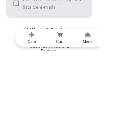
lista de e-mails.
Al-Gharb Coffee Roasters
Beco do Sol
Café
Cart
Menu
8200-269
Albufeira
Portugal
info@al-gharb.coffee
Visite-nos
ABERTO TODOS OS DIAS
9:00 - 16:00
©2026 Al-Gharb Coffee Roasters |
Política de devoluções
|
Termos de