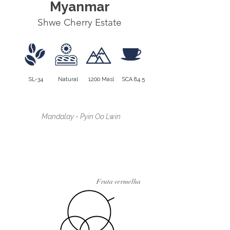
Myanmar
Shwe Cherry Estate
SL-34
Natural
1200 Masl
SCA 84.5
Região de cultivo
Mandalay - Pyin Oo Lwin
Região de cultivo
Fruta vermelha