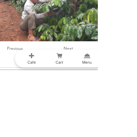
Previous
Next
Café
Cart
Menu
Links rápidos
Loja
Menu
Cartões-presente
História de Origem
Subscreva
Instruções
Equipamento