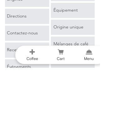
Équipement
Directions
Origine unique
Contactez-nous
Mélanges de café
Recettes de café
Coffee
Cart
Menu
Espresso
Événements
Café filtre
Apprendre encore
plus
Marchandise
Blog
Glossaire du café
B2B