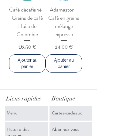
des cerises Red Bourbon et au travail
Café décaféiné -
Adamastor -
acharné et à l'engagement des
Grains de café
Café en grains
producteurs.
Huila de
mélange
Colombie
expresso
Prix
Prix
16,50 €
14,00 €
Ajouter au
Ajouter au
panier
panier
Liens rapides
Boutique
Menu
Cartes-cadeaux
Histoire des
Abonnez-vous
origines