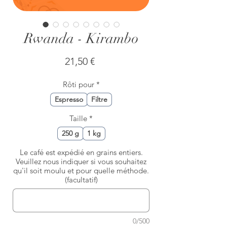
Rwanda - Kirambo
Prix
21,50 €
Rôti pour
*
Espresso
Filtre
Taille
*
250 g
1 kg
Le café est expédié en grains entiers.
Veuillez nous indiquer si vous souhaitez
qu'il soit moulu et pour quelle méthode.
(facultatif)
0/500