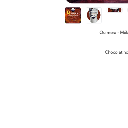
Quimera - Mél
Chocolat noi
Acidité ◉◎◎◎◎ Do
Désormais primé – Finaliste dans
Café Arabica de spé
30 % 