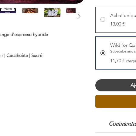
Achat uniq
13,00 €
ange d'espresso hybride
Wild for Qu
Subscribe and 
r | Cacahuète | Sucré
11,70 €
chaqu
uceur ◉◉◉◉◎ Corps ◉◉◉◉◉
Aj
 la catégorie Flat White aux Global Coffee
Awards
cialité à 70 %, score SCA +80
Commentai
de Robusta fin
Le profil d'assem