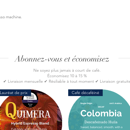
esso machine.
Abonnez-vous et économisez
Ne soyez plus jamais à court de café.
Économisez 10 à 15 %
✔ Livraison mensuelle ✔ Résiliable à tout moment ✔ Livraison gratuit
Lauréat de prix
Café décaféiné