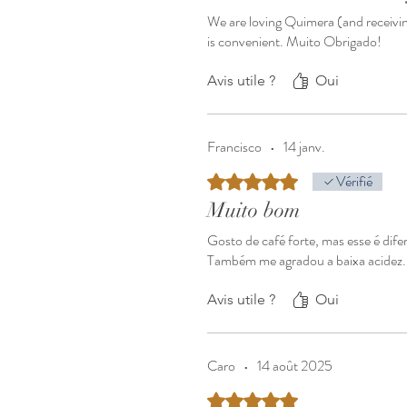
We are loving Quimera (and receiving 
is convenient. Muito Obrigado!
Avis utile ?
Oui
Francisco
•
14 janv.
Noté 5 sur 5.
Vérifié
Muito bom
Gosto de café forte, mas esse é dife
Também me agradou a baixa acidez.
Avis utile ?
Oui
Caro
•
14 août 2025
Noté 5 sur 5.