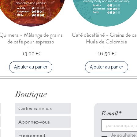
Quimera - Mélange de grains
Café décaféiné - Grains de ca
de café pour espresso
Huila de Colombie
Prix
Prix
13,00 €
16,50 €
Ajouter au panier
Ajouter au panier
Boutique
Cartes-cadeaux
E-mail
*
Abonnez-vous
Je souhaite 
Équipement