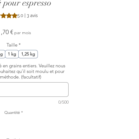
é pour espresso
te est de 5.0 sur cinq étoiles selon 3 avis
5.0 | 3 avis
Prix
,70 €
par mois
Taille
*
 g
1 kg
1,25 kg
 en grains entiers. Veuillez nous
ouhaitez qu'il soit moulu et pour
méthode. (facultatif)
0/500
Quantité
*