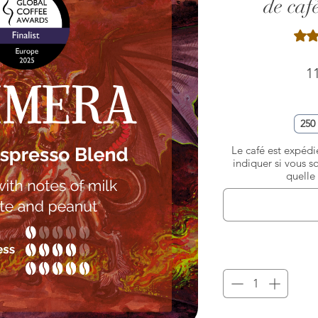
de caf
La no
11
250
Le café est expédié
indiquer si vous s
quelle 