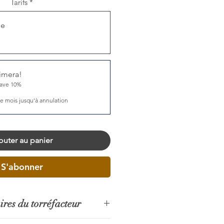
Tarifs
*
ue
imera!
save 10%
e mois jusqu'à annulation
outer au panier
S'abonner
res du torréfacteur
blage Quimera a été créé pour