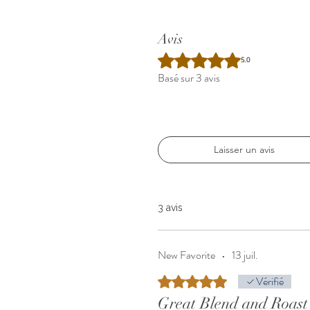
Avis
Ce café est accompagné 
Noté 5 sur 5.
5.0
À consommer avec modérati
Basé sur 3 avis
✔
Notes de tête – Choc
Laisser un avis
✔
Corps moyen – Notes
3 avis
✔
Finale –
New Favorite
•
13 juil.
Noté 5 sur 5.
Vérifié
Great Blend and Roast 