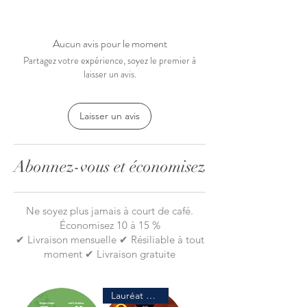
Aeropress contient 350 filtres, conçus
pour offrir un goût constant et doux,
avec une acidité réduite. Grâce à leur
Aucun avis pour le moment
formule spéciale, ces filtres optimisent
Partagez votre expérience, soyez le premier à
l'infusion et permettent d'obtenir un café
laisser un avis.
savoureux sans pré-humidification.
Laisser un avis
Biodégradable
Abonnez-vous et économisez
Ne soyez plus jamais à court de café.
Économisez 10 à 15 %
✔ Livraison mensuelle ✔ Résiliable à tout
moment ✔ Livraison gratuite
Lauréat de prix