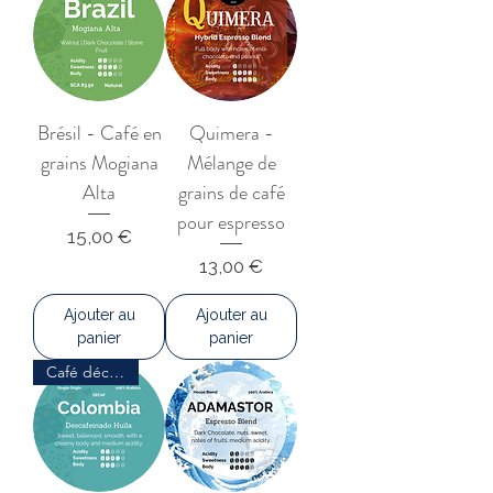
Brésil - Café en
Quimera -
grains Mogiana
Mélange de
Alta
grains de café
pour espresso
Prix
15,00 €
Prix
13,00 €
Ajouter au
Ajouter au
panier
panier
Café décaféiné