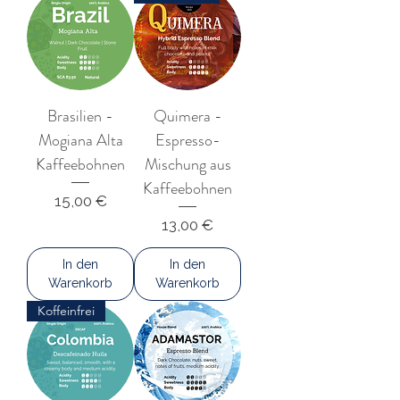
Brasilien -
Quimera -
Mogiana Alta
Espresso-
Kaffeebohnen
Mischung aus
Kaffeebohnen
Preis
15,00 €
Preis
13,00 €
In den
In den
Warenkorb
Warenkorb
Koffeinfrei