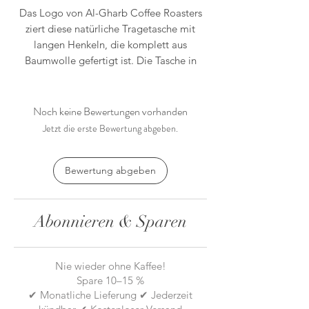
Das Logo von Al-Gharb Coffee Roasters
ziert diese natürliche Tragetasche mit
langen Henkeln, die komplett aus
Baumwolle gefertigt ist. Die Tasche in
Standardgröße ist OEKO-TEX®-
zertifiziert und hochwertig verarbeitet.
Für zusätzliche Strapazierfähigkeit wiegt
Noch keine Bewertungen vorhanden
sie 110 Gramm. – Einheitsgröße
Jetzt die erste Bewertung abgeben.
Bewertung abgeben
Abonnieren & Sparen
Nie wieder ohne Kaffee!
Spare 10–15 %
✔ Monatliche Lieferung ✔ Jederzeit