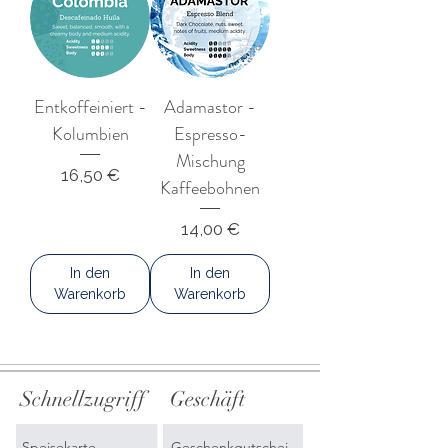
Entkoffeiniert -
Adamastor -
Kolumbien
Espresso-
Mischung
Preis
16,50 €
Kaffeebohnen
Preis
14,00 €
In den
In den
Warenkorb
Warenkorb
Schnellzugriff
Geschäft
Speisekarte
Geschenkgutschei