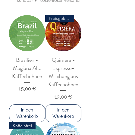
kündbar ✔ Kostenloser Versand
Preisgekrönt
Brasilien -
Quimera -
Mogiana Alta
Espresso-
Kaffeebohnen
Mischung aus
Kaffeebohnen
Preis
15,00 €
Preis
13,00 €
In den
In den
Warenkorb
Warenkorb
Koffeinfrei