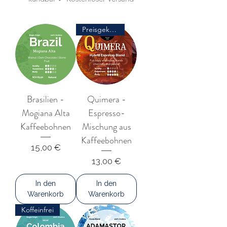
Preisgekrönt
Brasilien -
Quimera -
Mogiana Alta
Espresso-
Kaffeebohnen
Mischung aus
Kaffeebohnen
Preis
15,00 €
Preis
13,00 €
In den
In den
Warenkorb
Warenkorb
Koffeinfrei