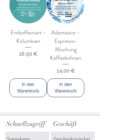
Entkoffeiniert -
Adamastor -
Kolumbien
Espresso-
Mischung
Preis
16,50 €
Kaffeebohnen
Preis
14,00 €
In den
In den
Warenkorb
Warenkorb
Schnellzugriff
Geschäft
Speisekarte
Geschenkgutschei