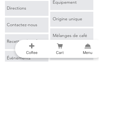
Équipement
Directions
Origine unique
Contactez-nous
Mélanges de café
Recettes de café
Espresso
Coffee
Cart
Menu
Événements
Café filtre
Apprendre encore
plus
Marchandise
Blog
Glossaire du café
B2B