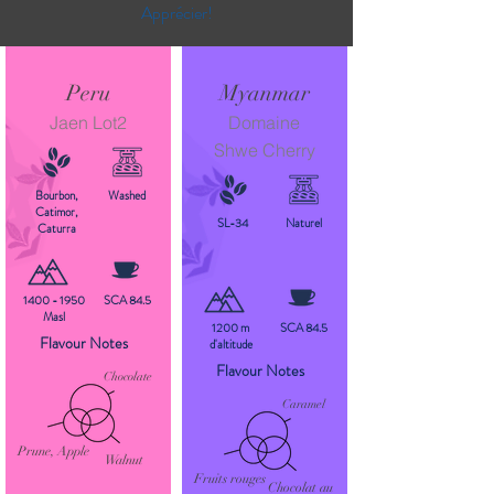
Apprécier!
Peru
Myanmar
Jaen Lot2
Domaine
Shwe Cherry
Bourbon,
Washed
Catimor,
SL-34
Naturel
Caturra
1400 - 1950
SCA 84.5
Masl
1200 m
SCA 84.5
Flavour Notes
d'altitude
Flavour Notes
Chocolate
Caramel
Prune, Apple
Walnut
Fruits rouges
Chocolat au