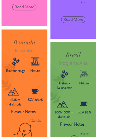
lait
Read More
Read More
Rwanda
Kirambo
Brésil
Mogiana Alta
Bourbon rouge
Naturel
Catuaí -
Naturel
Mundo novo
1545 m
SCA 88.25
d'altitude
Flavour Notes
900-1000
m
SCA 83.5
d'altitude
Chocolat
Flavour Notes
Noyer