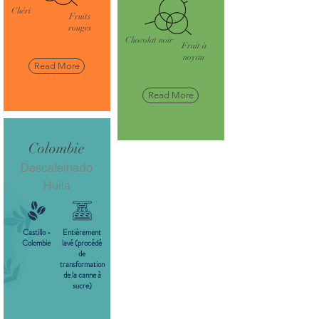
Chéri
Fruits
rouges
Chocolat noir
Fruit à
noyau
Read More
Read More
Colombie
Descafeinado
Huila
Castillo -
Entièrement
Colombie
lavé (procédé
de
transformation
de la canne à
sucre)