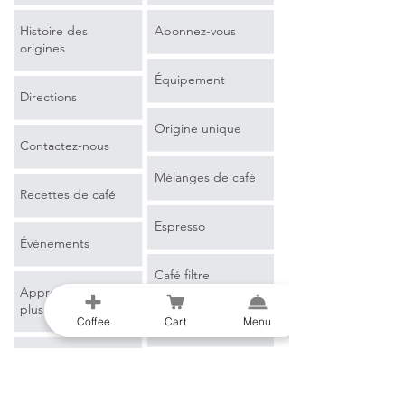
Histoire des
Abonnez-vous
origines
Équipement
Directions
Origine unique
Contactez-nous
Mélanges de café
Recettes de café
Espresso
Événements
Café filtre
Apprendre encore
plus
Coffee
Cart
Menu
Marchandise
Blog