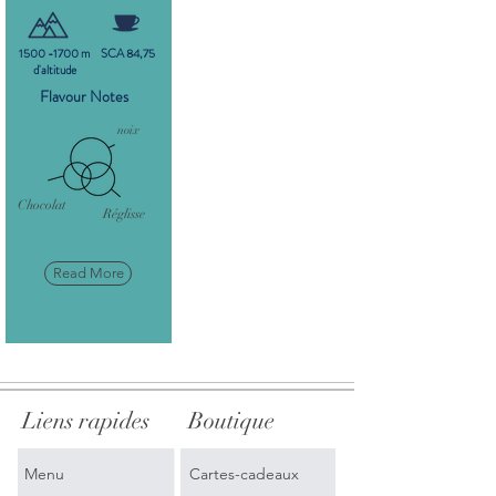
1500 -1700
m
SCA 84,75
d'altitude
Flavour Notes
noix
Chocolat
Réglisse
Read More
Liens rapides
Boutique
Menu
Cartes-cadeaux