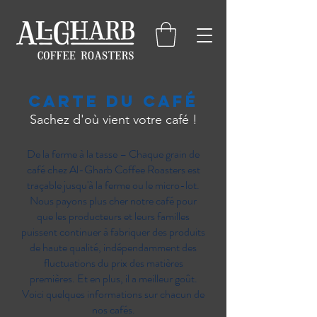
Carte du café
Sachez d'où vient votre café !
De la ferme à la tasse – Chaque grain de
café chez Al-Gharb Coffee Roasters est
traçable jusqu'à la ferme ou le micro-lot.
Nous payons plus cher notre café pour
que les producteurs et leurs familles
puissent continuer à fabriquer des produits
de haute qualité, indépendamment des
fluctuations du prix des matières
premières. Et en plus, il a meilleur goût.
Voici quelques informations sur chacun de
nos cafés.