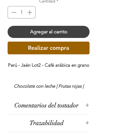
Cantidad
*
Agregar al carrito
Realizar compra
Perú - Jaén Lot2 - Café arábica en grano
Chocolate con leche | Frutas rojas |
Caramelo
Comentarios del tostador
Acidez ◉◉◉◎◎ Dulzor ◉◉◉◉◉
Cuerpo ◉◉◉◎◎
Trazabilidad
Este microlote seleccionado proviene