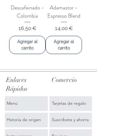
centrándose en la calidad, la
Descafeinado -
Adamastor -
oriental de los Andes se ubica al este
uniformidad y la sostenibilidad para
del río Marañón.
Colombia
Espresso Blend
acceder a mercados especializados y
fortalecer sus medios de
Precio
Precio
16,50 €
14,00 €
subsistencia.
Agregar al
Agregar al
carrito
carrito
Enlaces
Comercio
Rápidos
Menú
Tarjetas de regalo
Historia de origen
Suscríbete y ahorra
Instrucciones
Equipos