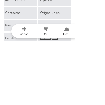
Contactos
Origen único
Recetas de café
Mezclas
Coffee
Cart
Menu
Eventos
Café exprés
Más información
Café de filtro
Blog
Merchandising
Glosario de café
B2B