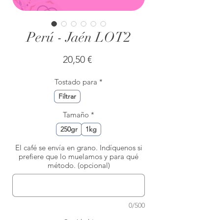
Perú - Jaén LOT2
Precio
20,50 €
Tostado para
*
Filtrar
Tamaño
*
250gr
1kg
El café se envía en grano. Indíquenos si
prefiere que lo muelamos y para qué
método. (opcional)
0/500