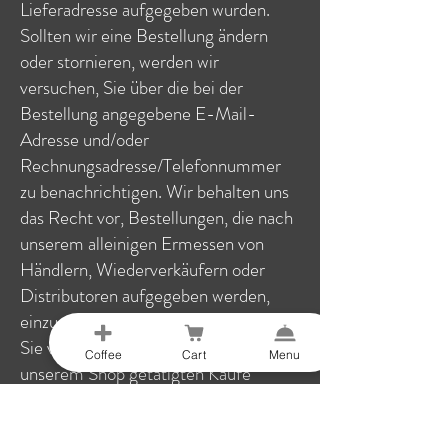
Lieferadresse aufgegeben wurden.
Sollten wir eine Bestellung ändern
oder stornieren, werden wir
versuchen, Sie über die bei der
Bestellung angegebene E-Mail-
Adresse und/oder
Rechnungsadresse/Telefonnummer
zu benachrichtigen. Wir behalten uns
das Recht vor, Bestellungen, die nach
unserem alleinigen Ermessen von
Händlern, Wiederverkäufern oder
Distributoren aufgegeben werden,
einzuschränken oder zu untersagen.
Sie verpflichten sich, für alle in
Coffee
Cart
Menu
unserem Shop getätigten Käufe
aktuelle, vollständige und korrekte
Kauf- und Kontoinformationen