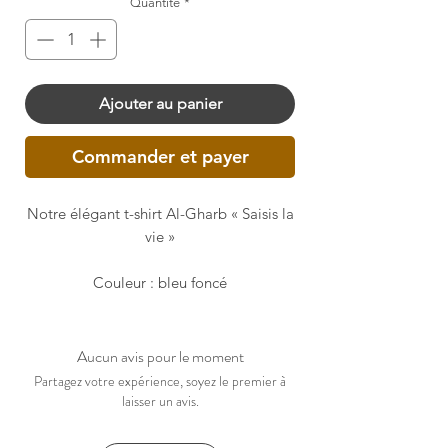
Quantité
*
Ajouter au panier
Commander et payer
Notre élégant t-shirt Al-Gharb « Saisis la
vie »
Couleur : bleu foncé
100 % coton biologique peigné à fil
Aucun avis pour le moment
annulaire
Partagez votre expérience, soyez le premier à
laisser un avis.