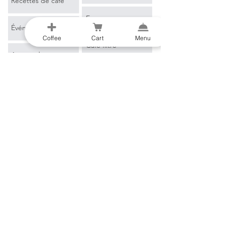
Recettes de café
Espresso
Événements
Coffee
Cart
Menu
Café filtre
Apprendre encore
plus
Marchandise
Blog
Glossaire du café
B2B
E-mail
*