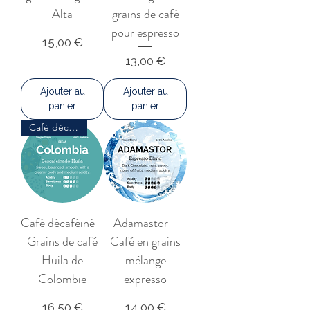
Alta
grains de café
pour espresso
Prix
15,00 €
Prix
13,00 €
Ajouter au
Ajouter au
panier
panier
Café décaféiné
Café décaféiné -
Adamastor -
Grains de café
Café en grains
Huila de
mélange
Colombie
expresso
Prix
Prix
16,50 €
14,00 €