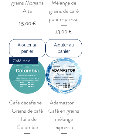
grains Mogiana
Mélange de
Alta
grains de café
pour espresso
Prix
15,00 €
Prix
13,00 €
Ajouter au
Ajouter au
panier
panier
Café décaféiné
Café décaféiné -
Adamastor -
Grains de café
Café en grains
Huila de
mélange
Colombie
expresso