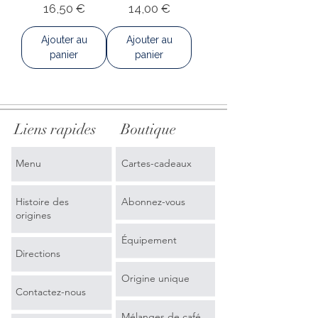
Prix
Prix
16,50 €
14,00 €
Ajouter au
Ajouter au
panier
panier
Liens rapides
Boutique
Menu
Cartes-cadeaux
Histoire des
Abonnez-vous
origines
Équipement
Directions
Origine unique
Contactez-nous
Mélanges de café