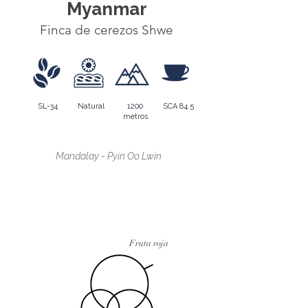
Myanmar
Finca de cerezos Shwe
SL-34
Natural
1200
SCA 84.5
metros
Región en crecimiento
Mandalay - Pyin Oo Lwin
Región en crecimiento
Fruta roja