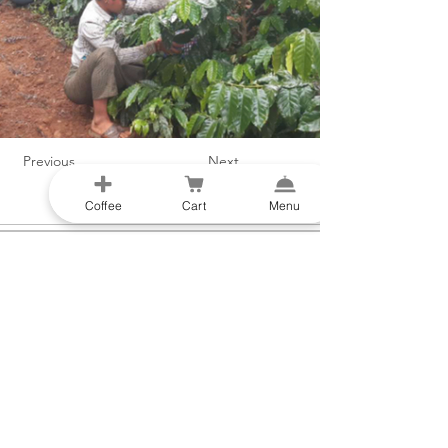
Previous
Next
Coffee
Cart
Menu
Enlaces
Comercio
Rápidos
Menú
Tarjetas de regalo
Historia de origen
Suscríbete y ahorra
Instrucciones
Equipos