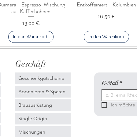
uimera - Espresso-Mischung
Entkoffeiniert - Kolumbien
aus Kaffeebohnen
Preis
16,50 €
Preis
13,00 €
In den Warenkorb
In den Warenkorb
Geschäft
Geschenkgutscheine
E-Mail
*
Abonnieren & Sparen
Ich möchte 
Brauausrüstung
Single Origin
Mischungen