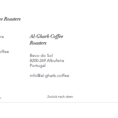
e Roasters
Al-Gharb Coffee
ra
Roasters
offee
Beco do Sol
8200-269 Albufeira
Portugal
info@al-gharb.coffee
Zurück nach oben
h