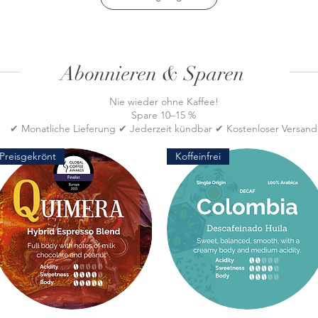
Abonnieren & Sparen
Nie wieder ohne Kaffee!
Spare 10–15 %
✔ Monatliche Lieferung ✔ Jederzeit kündbar ✔ Kostenloser Versand
Preisgekrönt
Koffeinfrei