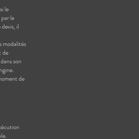
i le
 par le
devis, il
es modalités
t de
é dans son
igine.
u moment de
exécution
le.