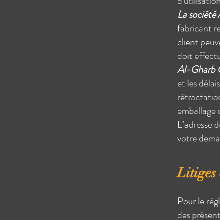
d'utilisatio
La société
fabricant r
client peuve
doit effect
Al-Gharb C
et les déla
rétractatio
emballage d
L’adresse d
votre dema
Litiges
Pour le règ
des présent