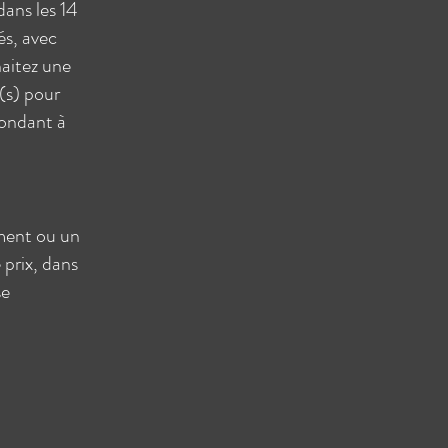
dans les 14
sés, avec
haitez une
e(s) pour
ondant à
ment ou un
prix, dans
se