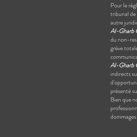
Pour le règ
tribunal de 
autre juridi
Al-Gharb C
du non-resp
grève total
communicat
Al-Gharb C
indirects s
d'opportuni
présenté sur
Bien que n
profession
dommages ré