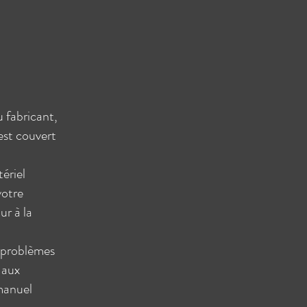
u fabricant,
est couvert
ériel
votre
ur à la
x problèmes
 aux
 manuel