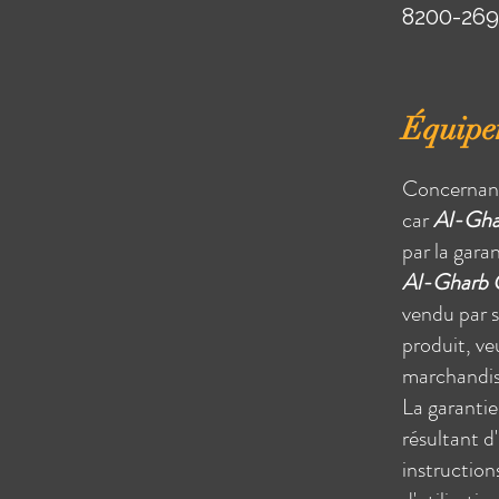
8200-269
Équipe
Concernant 
car
Al-Gha
par la gara
Al-Gharb C
vendu par s
produit, veu
marchandis
La garantie
résultant d
instruction