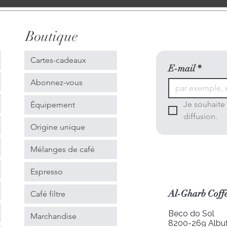
Boutique
Cartes-cadeaux
E-mail
*
Abonnez-vous
Je souhaite 
Équipement
diffusion.
Origine unique
Mélanges de café
Espresso
s
Al-Gharb Coffe
Café filtre
Beco do Sol
Marchandise
8200-269 Albuf