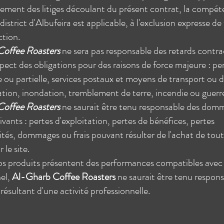
lement des litiges découlant du présent contrat, la compé
district d'Albufeira est applicable, à l'exclusion expresse de
ction.
offee Roasters
ne sera pas responsable des retards contra
ect des obligations pour des raisons de force majeure : pe
e ou partielle, services postaux et moyens de transport ou 
ion, inondation, tremblement de terre, incendie ou guerr
offee Roasters
ne saurait être tenu responsable des dom
uivants : pertes d'exploitation, pertes de bénéfices, pertes
tés, dommages ou frais pouvant résulter de l'achat de tout
 le site.
os produits présentent des performances compatibles avec
nel,
Al-Gharb Coffee Roasters
ne saurait être tenu respons
sultant d'une activité professionnelle.