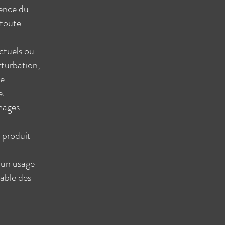
tence du
 toute
ctuels ou
rturbation,
de
e.
mages
 produit
 un usage
able des