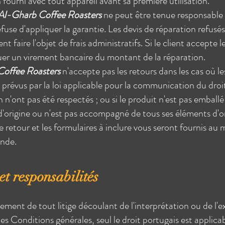
n fourni avec tout appareil avant sa première utilisation.
 Al-Gharb Coffee Roasters
ne peut être tenue responsable s
efuse d'appliquer la garantie. Les devis de réparation refusés
nt faire l'objet de frais administratifs. Si le client accepte le 
uer un virement bancaire du montant de la réparation.
offee Roasters
n'accepte pas les retours dans les cas où l
is prévus par la loi applicable pour la communication du droi
n n'ont pas été respectés ; ou si le produit n'est pas emball
'origine ou n'est pas accompagné de tous ses éléments d'or
e retour et les formulaires à inclure vous seront fournis a
nde.
 et responsabilités
lement de tout litige découlant de l'interprétation ou de l'
es Conditions générales, seul le droit portugais est applicab