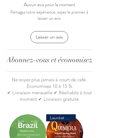
Aucun avis pour le moment
Partagez votre expérience, soyez le premier à
Nous avons emballé ces articles pour
laisser un avis.
vous :
Laisser un avis
Hario V60 céramique blanche
Broyeur Hario Mini Plus
L'une de nos tasses élégantes
Abonnez-vous et économisez
Pack de filtres Hario (40)
et un sachet de café de votre choix
Ne soyez plus jamais à court de café.
Économisez 10 à 15 %
✔ Livraison mensuelle ✔ Résiliable à tout
moment ✔ Livraison gratuite
Lauréat de prix