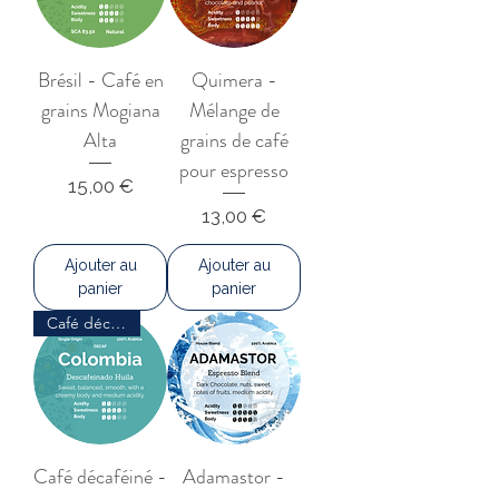
Brésil - Café en
Quimera -
grains Mogiana
Mélange de
Alta
grains de café
pour espresso
Prix
15,00 €
Prix
13,00 €
Ajouter au
Ajouter au
panier
panier
Café décaféiné
Café décaféiné -
Adamastor -