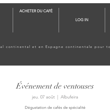
ACHETER DU CAFÉ
LOG IN
ugal continental et en Espagne continentale pour 
Événement de ventouses
jeu. 07 août
  |  
Albufeira
Dégustation de cafés de spécialité